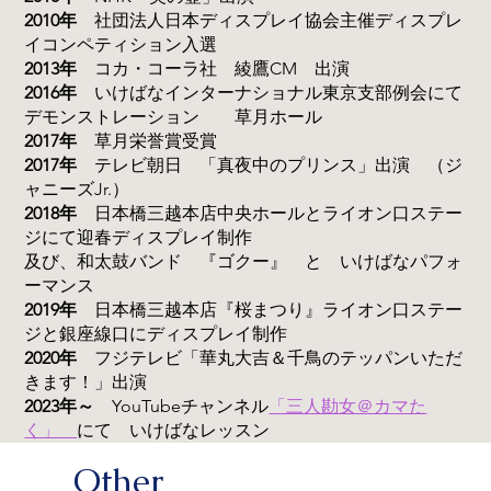
2010年
社団法人日本ディスプレイ協会主催ディスプレ
イコンペティション入選
2013年
コカ・コーラ社 綾鷹CM 出演
2016年
いけばなインターナショナル東京支部例会にて
デモンストレーション 草月ホール
2017年
草月栄誉賞受賞
2017年
テレビ朝日 「真夜中のプリンス」出演 （ジ
ャニーズJr.）
2018年
日本橋三越本店中央ホールとライオン口ステー
ジにて迎春ディスプレイ制作
及び、和太鼓バンド 『ゴクー』 と いけばなパフォ
ーマンス
2019年
日本橋三越本店『桜まつり』ライオン口ステー
ジと銀座線口にディスプレイ制作
2020年
フジテレビ「華丸大吉＆千鳥のテッパンいただ
きます！」出演
2023年～
YouTubeチャンネル
「三人勘女＠カマた
く」
にて いけばなレッスン
Other