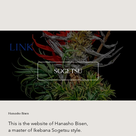
LINK
SOGETSU
Hanasho Bisen
This is the website of Hanasho Bisen,
a master of Ikebana Sogetsu style.