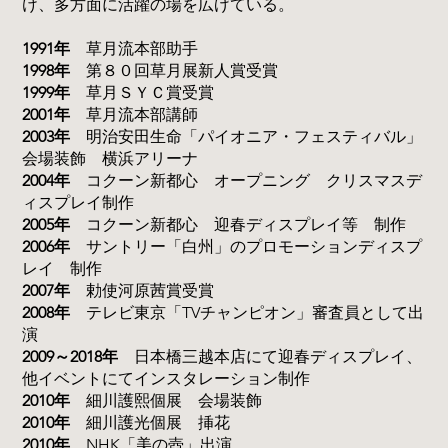
け、多方面に活躍の場を広げている。
1991年
草月流本部助手
1998年
第８０回草月展新人賞受賞
1999年
草月ＳＹＣ賞受賞
2001年
草月流本部講師
2003年
明治安田生命「パイオニア・フェスティバル」
会場装飾 横浜アリーナ
2004年
コクーン新都心 オープニング クリスマスデ
ィスプレイ制作
2005年
コクーン新都心 迎春ディスプレイ等 制作
2006年
サントリー「白州」のプロモーションディスプ
レイ 制作
2007年
勅使河原茜賞受賞
2008年
テレビ東京「TVチャンピオン」審査員として出
演
2009～2018年
日本橋三越本店にて迎春ディスプレイ、
他イベントにてインスタレーション制作
2010年
細川護熙個展 会場装飾
2010年
細川護光個展 挿花
2010年
NHK「美の壺」出演