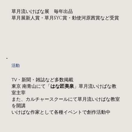
草月流いけばな展 毎年出品
SYC
草月展新人賞・草月
賞・勅使河原茜賞など受賞
活動
TV・新聞・雑誌など多数掲載
東京 南青山にて「
はな匠美泉
」草月流いけばな教
室主宰
また、カルチャースクールにて草月流いけばな教室
を開講
いけばな作家として各種イベントで創作活動中